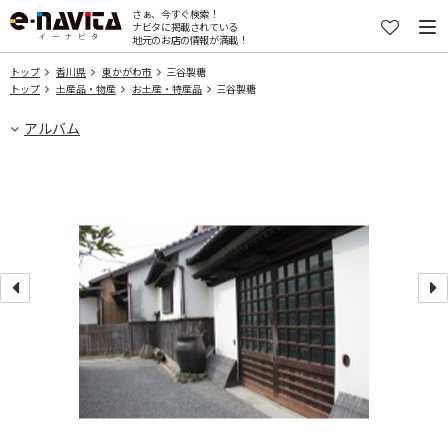
さぁ、今すぐ検索！
ナビタに掲載されている
地元のお店の情報が満載！
トップ
香川県
東かがわ市
三谷製糖
トップ
土産品・物産
お土産・特産品
三谷製糖
アルバム