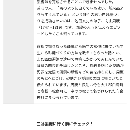
製糖法を完成させることはできませんでした。
苦心の末、「雪のように白くて味もよい、舶来品よ
りもすぐれている」 という評判の高い白砂糖づく
りを成功させたのは、池田玄丈の弟子、向山周慶
（1747～1819）です。周慶の苦心を伝えるエピソ
ードもたくさん残っています。
京都で知りあった薩摩から医学の勉強に来ていた学
生から砂糖づくりの方法を教えてもらった話とか、
また四国遍路の途中で急病にかかって苦しんでいた
薩摩の関良助を助けたところ、恩義を感じた良助が
死罪を覚悟で国禁の砂糖キビの苗を持ちだし、周慶
のもとへとどけ、砂糖きびが讃岐の国に根づいたと
伝えられています。周慶と良助は今も大川郡白鳥町
と高松市松島町に一字づつ取って名づけられた向良
神社にまつられています。
三谷製糖に行く前にチェック！