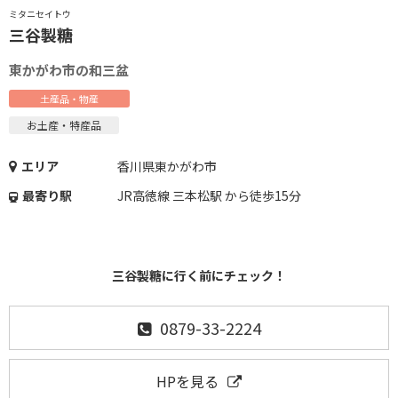
ミタニセイトウ
三谷製糖
東かがわ市の和三盆
土産品・物産
お土産・特産品
エリア
香川県東かがわ市
最寄り駅
JR高徳線 三本松駅 から徒歩15分
三谷製糖に行く前にチェック！
0879-33-2224
HPを見る