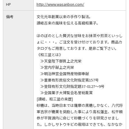
HP
http://www.wasanbon.com/
備考
文化元年創業以来の手作り製法。
讃岐古来の風味を伝える高級和菓子。
ほのぼのとした贅沢な甘味をお抹茶や煎茶といっし
ょに・・・。ご注文を受け付けております。商品カ
タログもご用意しております、是非ご覧下さい。
《和三盆とは》
≫天皇陛下御買上之光栄
≫宮内庁献上之光栄
≫明治神宮全国特産物御奉献
≫重要有形民俗文化財指定第157号
≫登録有形文化財指定題37-0127～9号
≫全国菓子大博覧会名誉総裁賞
[讃岐、和三盆の来歴]
砂糖は、当時日本では薩摩の黒糖しかなく、八代将
軍吉宗が糖業を奨励した事により高松藩主、松平頼
恭が平賀源内に命じて砂糖づくりを研究させまし
た。しかしサトウキビの栽培はできても、なかなか