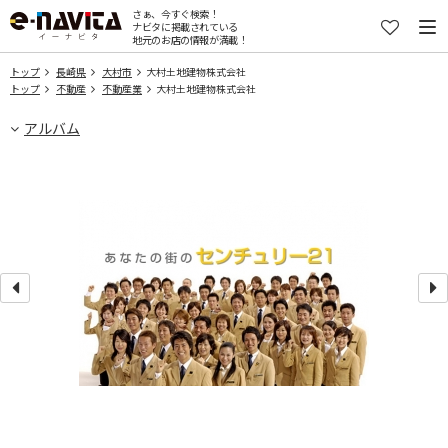
さぁ、今すぐ検索！
ナビタに掲載されている
地元のお店の情報が満載！
トップ
長崎県
大村市
大村土地建物株式会社
トップ
不動産
不動産業
大村土地建物株式会社
アルバム