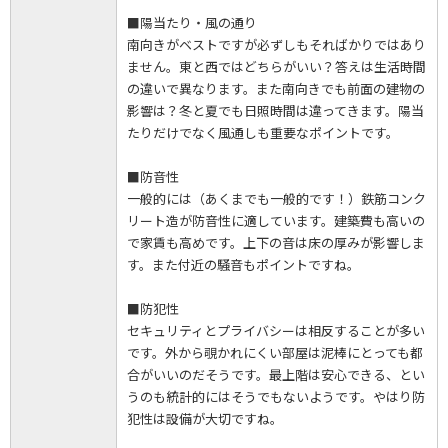
■陽当たり・風の通り
南向きがベストですが必ずしもそればかりではあり
ません。東と西ではどちらがいい？答えは生活時間
の違いで異なります。また南向きでも前面の建物の
影響は？冬と夏でも日照時間は違ってきます。陽当
たりだけでなく風通しも重要なポイントです。
■防音性
一般的には（あくまでも一般的です！）鉄筋コンク
リート造が防音性に適しています。建築費も高いの
で家賃も高めです。上下の音は床の厚みが影響しま
す。また付近の騒音もポイントですね。
■防犯性
セキュリティとプライバシーは相反することが多い
です。外から覗かれにくい部屋は泥棒にとっても都
合がいいのだそうです。最上階は安心できる、とい
うのも統計的にはそうでもないようです。やはり防
犯性は設備が大切ですね。