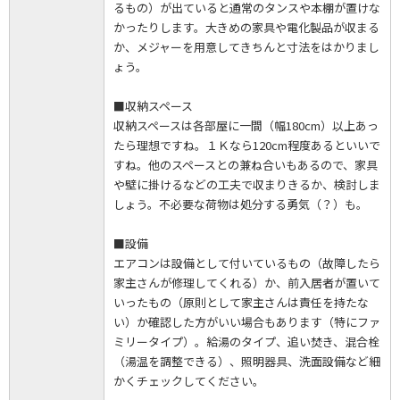
るもの）が出ていると通常のタンスや本棚が置けな
かったりします。大きめの家具や電化製品が収まる
か、メジャーを用意してきちんと寸法をはかりまし
ょう。
■収納スペース
収納スペースは各部屋に一間（幅180cm）以上あっ
たら理想ですね。１Ｋなら120cm程度あるといいで
すね。他のスペースとの兼ね合いもあるので、家具
や壁に掛けるなどの工夫で収まりきるか、検討しま
しょう。不必要な荷物は処分する勇気（？）も。
■設備
エアコンは設備として付いているもの（故障したら
家主さんが修理してくれる）か、前入居者が置いて
いったもの（原則として家主さんは責任を持たな
い）か確認した方がいい場合もあります（特にファ
ミリータイプ）。給湯のタイプ、追い焚き、混合栓
（湯温を調整できる）、照明器具、洗面設備など細
かくチェックしてください。