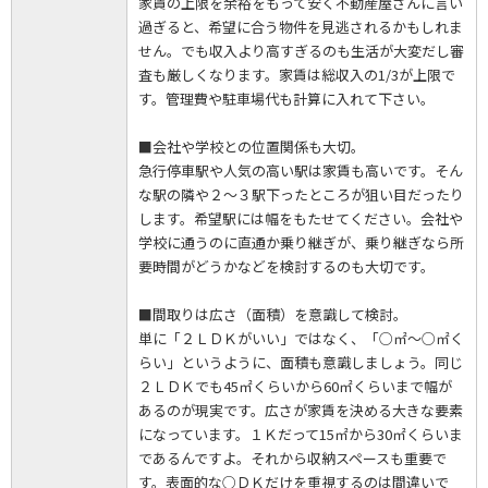
家賃の上限を余裕をもって安く不動産屋さんに言い
過ぎると、希望に合う物件を見逃されるかもしれま
せん。でも収入より高すぎるのも生活が大変だし審
査も厳しくなります。家賃は総収入の1/3が上限で
す。管理費や駐車場代も計算に入れて下さい。
■会社や学校との位置関係も大切。
急行停車駅や人気の高い駅は家賃も高いです。そん
な駅の隣や２～３駅下ったところが狙い目だったり
します。希望駅には幅をもたせてください。会社や
学校に通うのに直通か乗り継ぎが、乗り継ぎなら所
要時間がどうかなどを検討するのも大切です。
■間取りは広さ（面積）を意識して検討。
単に「２ＬＤＫがいい」ではなく、「○㎡～○㎡く
らい」というように、面積も意識しましょう。同じ
２ＬＤＫでも45㎡くらいから60㎡くらいまで幅が
あるのが現実です。広さが家賃を決める大きな要素
になっています。１Ｋだって15㎡から30㎡くらいま
であるんですよ。それから収納スペースも重要で
す。表面的な○ＤＫだけを重視するのは間違いで