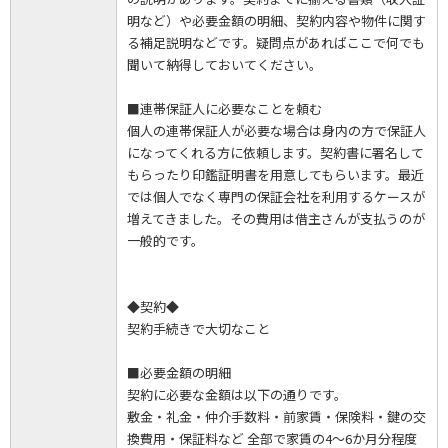
明など）や必要金額の明細、契約内容や物件に関す
る補足説明などです。疑問点があればここで何でも
聞いて納得しておいてください。
■連帯保証人に必要なことを頼む
個人の連帯保証人が必要な場合は身内の方で保証人
になってくれる方に依頼します。契約書に署名して
もらったり印鑑証明書を用意してもらいます。最近
では個人でなく専門の保証会社を利用するケースが
増えてきました。その費用は借主さんが支払うのが
一般的です。
◆契約◆
契約手続きで大切なこと
■必要金額の明細
契約に必要な金額は以下の通りです。
敷金・礼金・仲介手数料・前家賃・保険料・鍵の交
換費用・保証料など 全部で家賃の4～6か月分程度