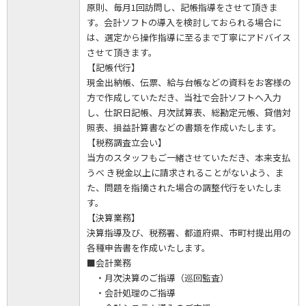
原則、毎月1回訪問し、記帳指導をさせて頂きま
す。会計ソフトの導入を検討しておられる場合に
は、選定から操作指導に至るまで丁寧にアドバイス
させて頂きます。
【記帳代行】
現金出納帳、伝票、給与台帳などの資料をお客様の
方で作成していただき、当社で会計ソフトへ入力
し、仕訳日記帳、月次試算表、総勘定元帳、貸借対
照表、損益計算書などの書類を作成いたします。
【税務調査立会い】
当方のスタッフもご一緒させていただき、本来支払
うべ き税金以上に請求されることがないよう、ま
た、問題を指摘された場合の調整代行をいたしま
す。
【決算業務】
決算指導及び、税務署、都道府県、市町村提出用の
各種申告書を作成いたします。
■会計業務
・月次決算のご指導（巡回監査）
・会計処理のご指導