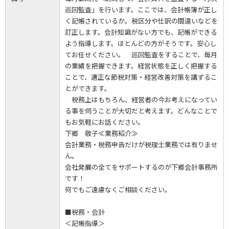
巡回監査」を行います。ここでは、会計帳簿が正し
く記帳されているか。税区分や仕訳の間違いなどを
訂正します。会計知識がない方でも、記帳ができる
よう指導します。ほとんどの方がそうです。安心し
てお任せください。 巡回監査をすることで、毎月
の業績を把握できます。経営状態を正しく把握する
ことで、適正な節税対策・経営改善対策を講ずるこ
とができます。
税務上はもちろん、経営者の今お考えになってい
る事を伺うことが大切だと考えます。どんなことで
もお気軽にお話ください。
下郷 敬子≪業務紹介≫
会計業務・税務申告だけが税理士業務では有りませ
ん。
会社発展の全てをサポートするのが下郷会計事務所
です！
何でもご遠慮なくご相談ください。
■税務・会計
＜記帳指導＞