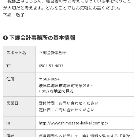
税務上はもちろん、経営者の今お考えになっている事を伺うこと
が大切だと考えます。どんなことでもお気軽にお話ください。
下郷 敬子
下郷会計事務所の基本情報
スポット名
下郷会計事務所
TEL
0584-53-4033
住所
〒503-0654
岐阜県海津市海津町高須216-4
大きな地図で見る
営業日
受付時間：
お問い合わせください
定休日：
お問い合わせください
HP
http://www.shimozato-kaikei.com/pc/
備考
毎月顧問先へ訪問して、会計資料を監査する「月次