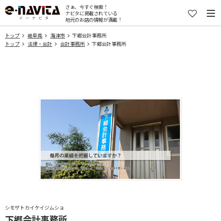
さぁ、今すぐ検索！
ナビタに掲載されている
地元のお店の情報が満載！
トップ
岐阜県
海津市
下郷会計事務所
トップ
法律・会計
会計事務所
下郷会計事務所
シモザトカイケイジムショ
下郷会計事務所