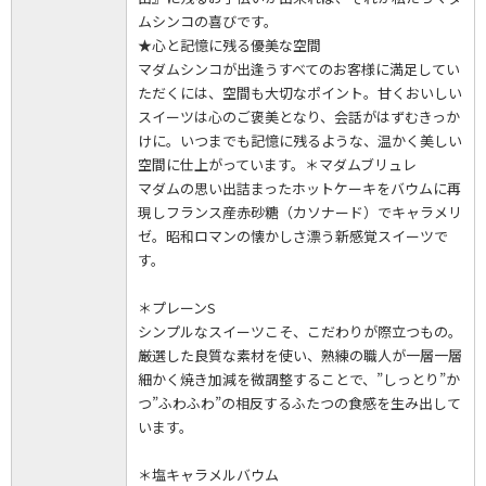
ムシンコの喜びです。
★心と記憶に残る優美な空間
マダムシンコが出逢うすべてのお客様に満足してい
ただくには、空間も大切なポイント。甘くおいしい
スイーツは心のご褒美となり、会話がはずむきっか
けに。いつまでも記憶に残るような、温かく美しい
空間に仕上がっています。＊マダムブリュレ
マダムの思い出詰まったホットケーキをバウムに再
現しフランス産赤砂糖（カソナード）でキャラメリ
ゼ。昭和ロマンの懐かしさ漂う新感覚スイーツで
す。
＊プレーンS
シンプルなスイーツこそ、こだわりが際立つもの。
厳選した良質な素材を使い、熟練の職人が一層一層
細かく焼き加減を微調整することで、”しっとり”か
つ”ふわふわ”の相反するふたつの食感を生み出して
います。
＊塩キャラメルバウム