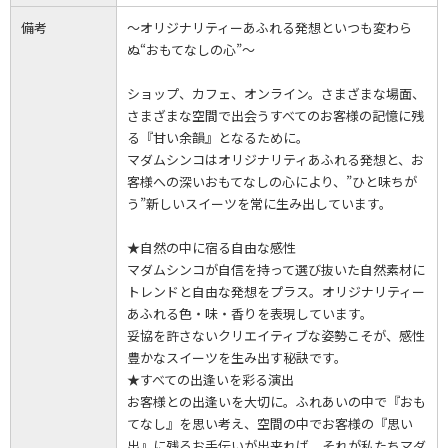
備考
～オリジナリティーあふれる発想といつも変わら
ぬ“おもてなしの心”～
ショップ、カフェ、オンライン。さまざまな場面、
さまざまな空間で出会うすべてのお客様の記憶に残
る『甘い余韻』となるために。
マダムシンコはオリジナリティあふれる発想と、お
客様への深いおもてなしの心により、”ひと味ちが
う”新しいスイーツを常に生み出しています。
★自然の中に宿る自由な感性
マダムシンコが自信を持って選び抜いた自然素材に
トレンドと自由な発想をプラス。オリジナリティー
あふれる色・味・香りを表現しています。
妥協を許さないクリエイティブな姿勢こそが、感性
豊かなスイーツを生み出す秘訣です。
★すべての出逢いを彩る演出
お客様との出逢いを大切に。ふれあいの中で『おも
てなし』を思い考え、空間の中でお客様の『思い
出』に残るお手伝いが出来れば、それが私たちマダ