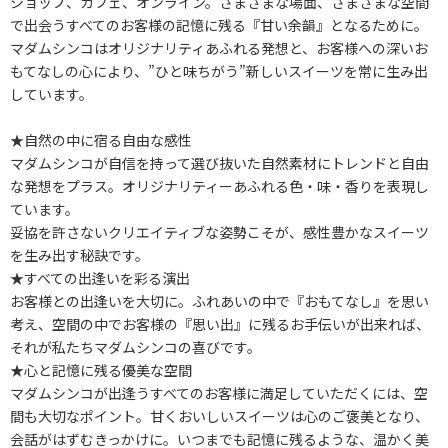
ショップ、カフェ、オンライン。さまざまな場面、さまざまな空間
で出会うすべてのお客様の記憶に残る『甘い余韻』となるために。
マダムシンコはオリジナリティあふれる発想と、お客様への深いお
もてなしの心により、”ひと味ちがう”新しいスイーツを常に生み出
しています。
★自然の中に宿る自由な感性
マダムシンコが自信を持って選び抜いた自然素材にトレンドと自由
な発想をプラス。オリジナリティーあふれる色・味・香りを表現し
ています。
妥協を許さないクリエイティブな姿勢こそが、感性豊かなスイーツ
を生み出す秘訣です。
★すべての出逢いを彩る演出
お客様との出逢いを大切に。ふれあいの中で『おもてなし』を思い
考え、空間の中でお客様の『思い出』に残るお手伝いが出来れば、
それが私たちマダムシンコの喜びです。
★心と記憶に残る優美な空間
マダムシンコが出逢うすべてのお客様に満足していただくには、空
間も大切なポイント。甘くおいしいスイーツは心のご褒美となり、
会話がはずむきっかけに。いつまでも記憶に残るような、温かく美