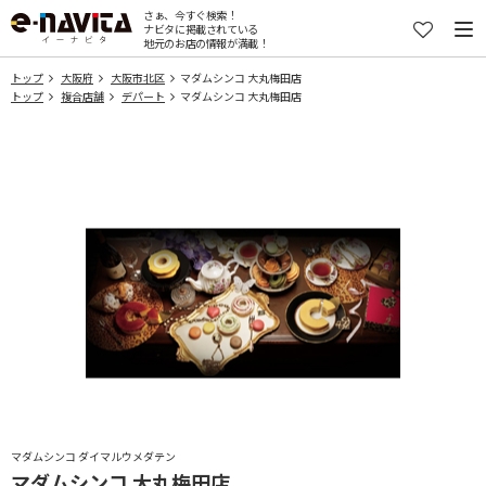
さぁ、今すぐ検索！
ナビタに掲載されている
地元のお店の情報が満載！
トップ
大阪府
大阪市北区
マダムシンコ 大丸梅田店
トップ
複合店舗
デパート
マダムシンコ 大丸梅田店
マダムシンコ ダイマルウメダテン
マダムシンコ 大丸梅田店