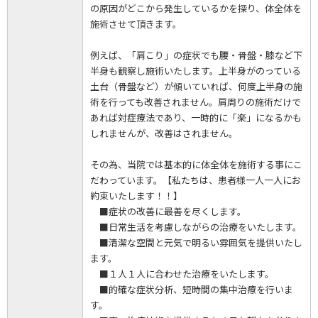
の原因がどこから発生しているかを探り、体全体を
施術させて頂きます。
例えば、「肩こり」の症状でも腰・骨盤・膝など下
半身も観察し施術いたします。上半身がのっている
土台（骨盤など）が傾いていれば、何度上半身の施
術を行っても改善されません。肩周りの施術だけで
あれば対症療法であり、一時的に「楽」になるかも
しれませんが、改善はされません。
その為、当院では基本的に体全体を施術する事にこ
だわっています。【私たちは、患者様一人一人にお
約束いたします！！】
■症状の改善に最善を尽くします。
■日常生活を考慮しながらの治療をいたします。
■清潔な空間と元気で明るい雰囲気を提供いたし
ます。
■１人１人に合わせた治療をいたします。
■的確な症状分析、短時間の集中治療を行いま
す。