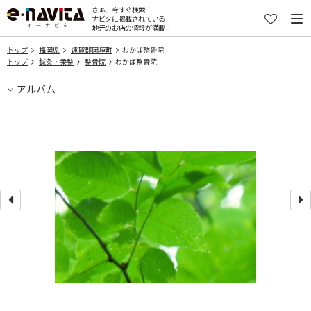
さぁ、今すぐ検索！
ナビタに掲載されている
地元のお店の情報が満載！
トップ
福岡県
遠賀郡岡垣町
わかば整骨院
トップ
鍼灸・柔整
整骨院
わかば整骨院
アルバム