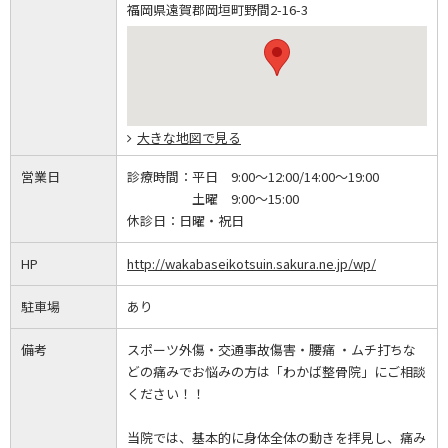
福岡県遠賀郡岡垣町野間2-16-3
大きな地図で見る
営業日
診療時間：
平日 9:00～12:00/14:00～19:00
土曜 9:00～15:00
休診日：
日曜・祝日
HP
http://wakabaseikotsuin.sakura.ne.jp/wp/
駐車場
あり
備考
スポーツ外傷・交通事故傷害・腰痛 ・ムチ打ちな
どの痛みでお悩みの方は「わかば整骨院」にご相談
ください！！
当院では、基本的に身体全体の動きを拝見し、痛み