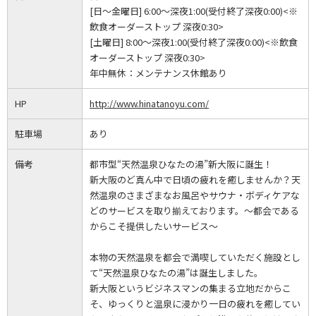
[日～金曜日] 6:00～深夜1:00(受付終了深夜0:00)<※
飲食オーダーストップ 深夜0:30>
[土曜日] 8:00～深夜1:00(受付終了深夜0:00)<※飲食
オーダーストップ 深夜0:30>
年中無休：
メンテナンス休館あり
HP
http://www.hinatanoyu.com/
駐車場
あり
備考
都市型“天然温泉ひなたの湯”新大阪に誕生！
新大阪のど真ん中で日頃の疲れを癒しませんか？天
然温泉のさまざまなお風呂やサウナ・ボディケアな
どのサービスを取り揃えております。～都会である
からこそ提供したいサービス～
本物の天然温泉を都会で満喫していただく施設とし
て“天然温泉ひなたの湯”は誕生しました。
新大阪というビジネスマンの集まる立地だからこ
そ、ゆっくりと温泉に浸かり一日の疲れを癒してい