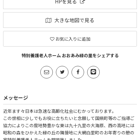
HPを見る
大きな地図で見る
お気に入りに追加
特別養護老人ホーム おおあみ緑の里をシェアする
メッセージ
近年ます々日本は急速な高齢化社会にむかっております。
この世相に少しでもお役に立ちたいと念願して国県町等のご指導ご
協力によりこの度地勢豊かな東は九十九里の大海原、西の高地には
昭和の森をひかえた緑の丘の隣接地に大網白里町のお年寄りの憩の
家特別養護老人ホームを開苑致しました。