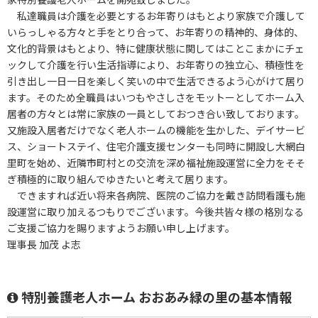
私達職員は介護を必要とするお年寄りはもとより家族で介護して
いらっしゃる方々と手をとり合って、お年寄りの精神的、身体的、
文化的背景はもとより、特に健康状態に関してはことこまかにチェ
ックして介護を行い生活指導により、お年寄りの独立心、積極性を
引き出し一日一日を楽しく笑いの中で生活できるよう心がけて居り
ます。そのため全職員はいつもやさしさをモットーとしてホーム入
居者の方々とは常に家族の一員としておつき合い致しております。
又施設入居者だけでなく老人ホームの機能を生かした、デイサービ
ス、ショートステイ、住宅介護支援センターも同時に開設し大網白
里町を始め、近隣市町村との交流を深め福祉施設運営に全力をそそ
ぎ積極的に取り組んでゆきたいと考えて居ります。
できますれば近い将来各病院、医院のご協力を戴き訪問看護も施
設運営に取り加えるつもりでございます。今後共皆々様の格別なる
ご支援ご協力を賜りますようお願い申し上げます。
理事長 加茂 よ志
特別養護老人ホーム おおあみ緑の里の基本情報