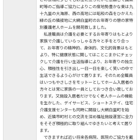
町等のご指導ご協力によりこの度地勢豊かな東は九
十九里の大海原、西の高地には昭和の森をひかえた
緑の丘の隣接地に大網白里町のお年寄りの憩の家特
別養護老人ホームを開苑致しました。
私達職員は介護を必要とするお年寄りはもとより
家族で介護していらっしゃる方々と手をとり合っ
て、お年寄りの精神的、身体的、文化的背景はもと
より、特に健康状態に関してはことこまかにチェッ
クして介護を行い生活指導により、お年寄りの独立
心、積極性を引き出し一日一日を楽しく笑いの中で
生活できるよう心がけて居ります。そのため全職員
はいつもやさしさをモットーとしてホーム入居者の
方々とは常に家族の一員としておつき合い致してお
ります。又施設入居者だけでなく老人ホームの機能
を生かした、デイサービス、ショートステイ、住宅
介護支援センターも同時に開設し大網白里町を始
め、近隣市町村との交流を深め福祉施設運営に全力
をそそぎ積極的に取り組んでゆきたいと考えて居り
ます。
できますれば近い将来各病院、医院のご協力を戴