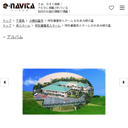
さぁ、今すぐ検索！
ナビタに掲載されている
地元のお店の情報が満載！
トップ
千葉県
大網白里市
特別養護老人ホーム おおあみ緑の里
トップ
老人ホーム
特別養護老人ホーム
特別養護老人ホーム おおあみ緑の里
アルバム