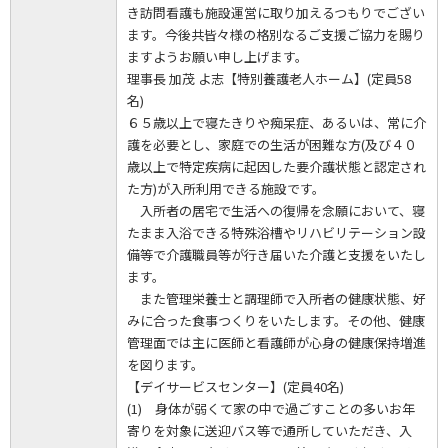
き訪問看護も施設運営に取り加えるつもりでござい
ます。今後共皆々様の格別なるご支援ご協力を賜り
ますようお願い申し上げます。
理事長 加茂 よ志【特別養護老人ホーム】(定員58
名)
６５歳以上で寝たきりや痴呆症、あるいは、常に介
護を必要とし、家庭での生活が困難な方(及び４０
歳以上で特定疾病に起因した要介護状態と認定され
た方)が入所利用できる施設です。
入所者の居宅で生活への復帰を念願において、寝
たまま入浴できる特殊浴槽やリハビリテーション設
備等で介護職員等が行き届いた介護と支援をいたし
ます。
また管理栄養士と調理師で入所者の健康状態、好
みに合った食事つくりをいたします。その他、健康
管理面では主に医師と看護師が心身の健康保持増進
を図ります。
【デイサービスセンター】(定員40名)
(1) 身体が弱くて家の中で過ごすことの多いお年
寄りを対象に送迎バス等で通所していただき、入