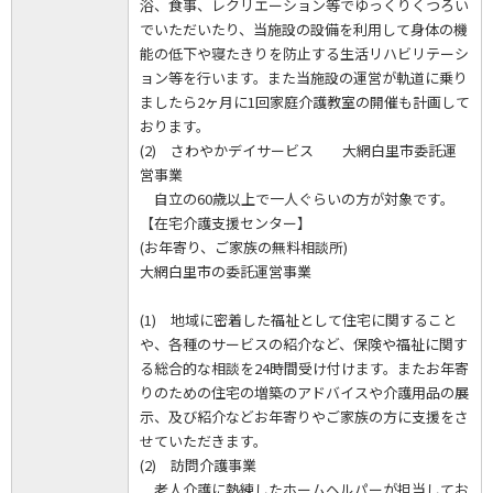
浴、食事、レクリエーション等でゆっくりくつろい
でいただいたり、当施設の設備を利用して身体の機
能の低下や寝たきりを防止する生活リハビリテーシ
ョン等を行います。また当施設の運営が軌道に乗り
ましたら2ヶ月に1回家庭介護教室の開催も計画して
おります。
(2) さわやかデイサービス 大網白里市委託運
営事業
自立の60歳以上で一人ぐらいの方が対象です。
【在宅介護支援センター】
(お年寄り、ご家族の無料相談所)
大網白里市の委託運営事業
(1) 地域に密着した福祉として住宅に関すること
や、各種のサービスの紹介など、保険や福祉に関す
る総合的な相談を24時間受け付けます。またお年寄
りのための住宅の増築のアドバイスや介護用品の展
示、及び紹介などお年寄りやご家族の方に支援をさ
せていただきます。
(2) 訪問介護事業
老人介護に熱練したホームヘルパーが担当してお