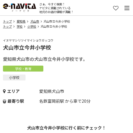
さぁ、今すぐ検索！
ナビタに掲載されている
地元のお店の情報が満載！
トップ
愛知県
犬山市
犬山市立今井小学校
トップ
学校
小学校
犬山市立今井小学校
イヌヤマシリツイマイショウガッコウ
犬山市立今井小学校
愛知県犬山市の犬山市立今井小学校です。
学校・教育
小学校
エリア
愛知県犬山市
最寄り駅
名鉄富岡前駅 から車で20分
犬山市立今井小学校に行く前にチェック！