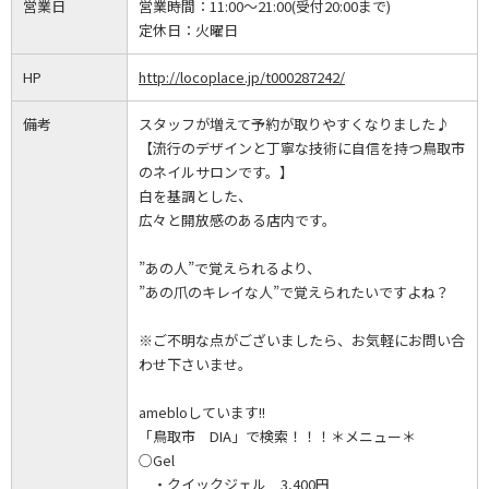
営業日
営業時間：
11:00～21:00(受付20:00まで)
定休日：
火曜日
HP
http://locoplace.jp/t000287242/
備考
スタッフが増えて予約が取りやすくなりました♪
【流行のデザインと丁寧な技術に自信を持つ鳥取市
のネイルサロンです。】
白を基調とした、
広々と開放感のある店内です。
”あの人”で覚えられるより、
”あの爪のキレイな人”で覚えられたいですよね？
※ご不明な点がございましたら、お気軽にお問い合
わせ下さいませ。
amebloしています!!
「鳥取市 DIA」で検索！！！＊メニュー＊
○Gel
・クイックジェル 3,400円