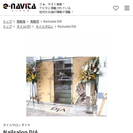
さぁ、今すぐ検索！
ナビタに掲載されている
地元のお店の情報が満載！
トップ
鳥取県
鳥取市
Nailsalon DIA
トップ
ネイル(爪)
ネイルサロン
Nailsalon DIA
ネイルサロン ダイヤ
Nailsalon DIA