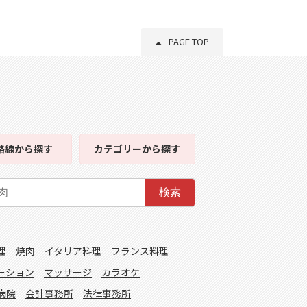
PAGE TOP
路線
から探す
カテゴリー
から探す
検索
理
焼肉
イタリア料理
フランス料理
ーション
マッサージ
カラオケ
病院
会計事務所
法律事務所