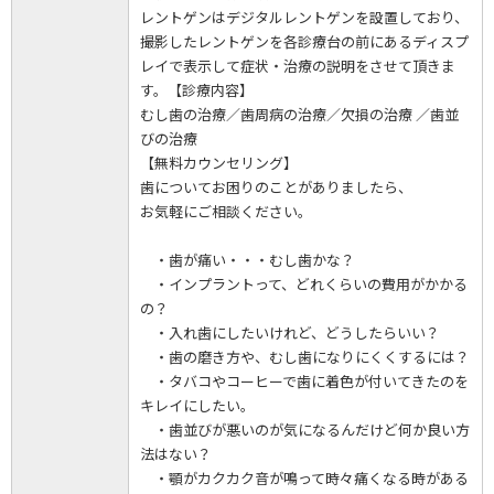
レントゲンはデジタルレントゲンを設置しており、
撮影したレントゲンを各診療台の前にあるディスプ
レイで表示して症状・治療の説明をさせて頂きま
す。【診療内容】
むし歯の治療／歯周病の治療／欠損の治療 ／歯並
びの治療
【無料カウンセリング】
歯についてお困りのことがありましたら、
お気軽にご相談ください。
・歯が痛い・・・むし歯かな？
・インプラントって、どれくらいの費用がかかる
の？
・入れ歯にしたいけれど、どうしたらいい？
・歯の磨き方や、むし歯になりにくくするには？
・タバコやコーヒーで歯に着色が付いてきたのを
キレイにしたい。
・歯並びが悪いのが気になるんだけど何か良い方
法はない？
・顎がカクカク音が鳴って時々痛くなる時がある