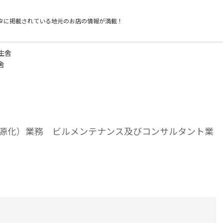
タに掲載されている
地元のお店の情報が満載！
生舍
舍
源化）業務 ビルメンテナンス及びコンサルタント業