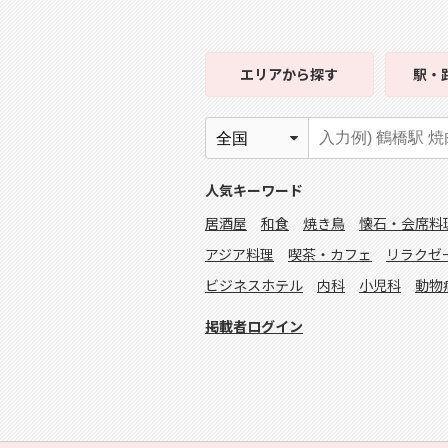
エリア
から探す
駅・
人気キーワード
居酒屋
和食
焼き鳥
懐石・会席料
アジア料理
喫茶・カフェ
リラクゼ
ビジネスホテル
内科
小児科
動物
掲載者ログイン