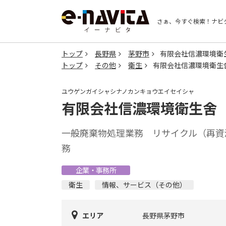
さぁ、今すぐ検索！
ナビ
トップ
長野県
茅野市
有限会社信濃環境衛
トップ
その他
衛生
有限会社信濃環境衛生
ユウゲンガイシャシナノカンキョウエイセイシャ
有限会社信濃環境衛生舍
一般廃棄物処理業務 リサイクル（再資
務
企業・事務所
衛生
情報、サービス（その他）
エリア
長野県茅野市