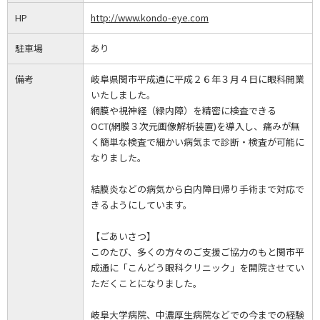
HP
http://www.kondo-eye.com
駐車場
あり
備考
岐阜県関市平成通に平成２６年３月４日に眼科開業
いたしました。
網膜や視神経（緑内障）を精密に検査できる
OCT(網膜３次元画像解析装置)を導入し、痛みが無
く簡単な検査で細かい病気まで診断・検査が可能に
なりました。
結膜炎などの病気から白内障日帰り手術まで対応で
きるようにしています。
【ごあいさつ】
このたび、多くの方々のご支援ご協力のもと関市平
成通に「こんどう眼科クリニック」を開院させてい
ただくことになりました。
岐阜大学病院、中濃厚生病院などでの今までの経験