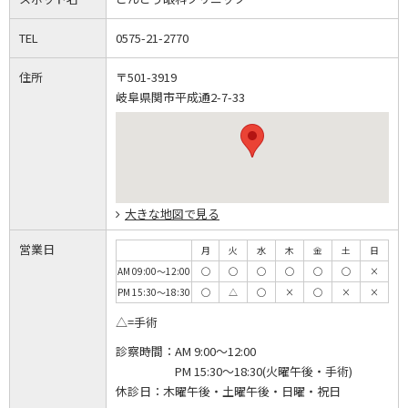
TEL
0575-21-2770
住所
〒501-3919
岐阜県関市平成通2-7-33
大きな地図で見る
営業日
月
火
水
木
金
土
日
AM 09:00～12:00
◯
◯
◯
◯
◯
◯
×
PM 15:30～18:30
◯
△
◯
×
◯
×
×
△=手術
診察時間：
AM 9:00～12:00
PM 15:30～18:30(火曜午後・手術)
休診日：
木曜午後・土曜午後・日曜・祝日