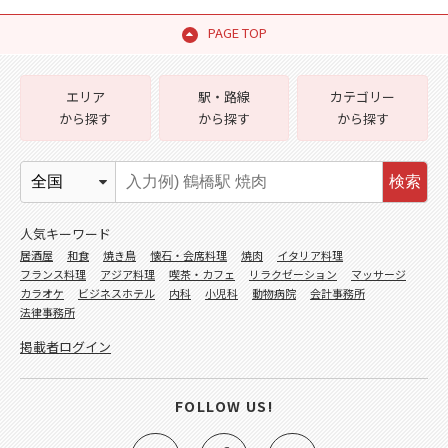
PAGE TOP
エリア
駅・路線
カテゴリー
から探す
から探す
から探す
検索
人気キーワード
居酒屋
和食
焼き鳥
懐石・会席料理
焼肉
イタリア料理
フランス料理
アジア料理
喫茶・カフェ
リラクゼーション
マッサージ
カラオケ
ビジネスホテル
内科
小児科
動物病院
会計事務所
法律事務所
掲載者ログイン
FOLLOW US!