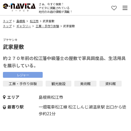
さぁ、今すぐ検索！
ナビタに掲載されている
地元のお店の情報が満載！
トップ
島根県
松江市
武家屋敷
トップ
ギャラリー
工房・手作り体験
武家屋敷
ブケヤシキ
武家屋敷
約２７０年前の松江藩中級藩士の屋敷で家具調度品、生活用具
を展示している。
レジャー
工房・手作り体験
観光施設
美術館
資料館
エリア
島根県松江市
最寄り駅
一畑電車松江線 松江しんじ湖温泉駅 出口から徒
歩約21分