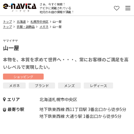
さぁ、今すぐ検索！
ナビタに掲載されている
地元のお店の情報が満載！
トップ
北海道
札幌市中央区
山一屋
トップ
衣服・装飾品
メガネ
山一屋
ヤマイチヤ
山一屋
本物を、本質を求めて世界へ・・・、常にお客様のご満足を高
いレベルで実現したい。
ショッピング
メガネ
ブランド
メンズ
レディース
エリア
北海道札幌市中央区
最寄り駅
地下鉄東西線 西11丁目駅 3番出口から徒歩5分
地下鉄東西線 大通り駅 1番出口から徒歩5分