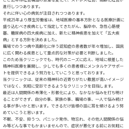
進行しつつあります。
それに伴い心の病気が注目されつつあります。
平成25年より厚生労働省は、地域医療の基本方針となる医療計画に
盛り込むべき疾病として指定してきたがん、脳卒中、急性心筋梗
塞、糖尿病の四大疾病に加え、新たに精神疾患を加えて「五大疾
病」とする方針を決めました。
職場でのうつ病や高齢化に伴う認知症の患者数が年々増加し、国民
に広く関わる疾患として重点的な対策が必要と判断しました。
このため当クリニックでも、時代のニーズに応え、地域に根差した
精神科医療を展開し、少しでも多くの患者様にメンタルケアサポー
トを提供できるよう努力をしていこうと思っております。
当クリニックは、従来の精神科の近寄りがたい敷居が高いイメージ
ではなく、気軽に受診できるようなクリニックを目指します。
最近は人間関係の希薄化・形骸化により、なかなか悩みを打ち明け
ることができず、自分の事、家族の事、職場の事、一人で悩み続け
る事が多いかと思います。できるだけ皆様の話に耳を傾けるよう努
めていこうと思います。
不眠、不安、抑うつ、パニック発作、物忘れ、その他人間関係の悩
み等どんな事でもかまいませんので、症状が悪化する前にお気軽に