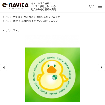
さぁ、今すぐ検索！
ナビタに掲載されている
地元のお店の情報が満載！
トップ
大阪府
堺市西区
なかい心のクリニック
トップ
病院
心療内科
なかい心のクリニック
アルバム