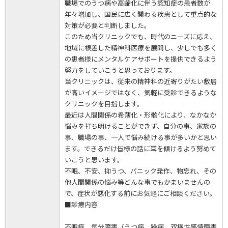
職場でのうつ病や高齢化に伴う認知症の患者数が
年々増加し、国民に広く関わる疾患として重点的な
対策が必要と判断しました。
このため当クリニックでも、時代のニーズに応え、
地域に根差した精神科医療を展開し、少しでも多く
の患者様にメンタルケアサポートを提供できるよう
努力をしていこうと思っております。
当クリニックは、従来の精神科の近寄りがたい敷居
が高いイメージではなく、気軽に受診できるような
クリニックを目指します。
最近は人間関係の希薄化・形骸化により、なかなか
悩みを打ち明けることができず、自分の事、家族の
事、職場の事、一人で悩み続ける事が多いかと思い
ます。できるだけ皆様の話に耳を傾けるよう努めて
いこうと思います。
不眠、不安、抑うつ、パニック発作、物忘れ、その
他人間関係の悩み等どんな事でもかまいませんの
で、症状が悪化する前にお気軽にご相談ください。
■診療内容
不眠症、気分障害（うつ病、躁病、双極性感情障害