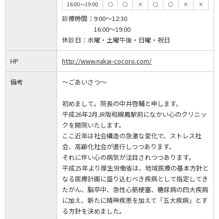
16:00～19:00
◯
◯
×
◯
◯
×
×
診療時間：
9:00～12:30
16:00～19:00
休診日：
水曜・土曜午後・日曜・祝日
HP
http://www.nakai-cocoro.com/
備考
～ごあいさつ～
初めまして。院長の中井啓輔と申します。
平成26年2月JR阪和線鳳駅前になかい心のクリニッ
クを開院いたします。
ここ近年は社会構造の急激な変化で、ストレス社
会、高齢化社会が進行しつつあります。
それに伴い心の病気が注目されつつあります。
平成25年より厚生労働省は、地域医療の基本方針と
なる医療計画に盛り込むべき疾病として指定してき
たがん、脳卒中、急性心筋梗塞、糖尿病の四大疾病
に加え、新たに精神疾患を加えて「五大疾病」とす
る方針を決めました。