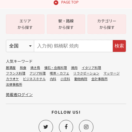
PAGE TOP
エリア
駅・路線
カテゴリー
から探す
から探す
から探す
検索
人気キーワード
居酒屋
和食
焼き鳥
懐石・会席料理
焼肉
イタリア料理
フランス料理
アジア料理
喫茶・カフェ
リラクゼーション
マッサージ
カラオケ
ビジネスホテル
内科
小児科
動物病院
会計事務所
法律事務所
掲載者ログイン
FOLLOW US!