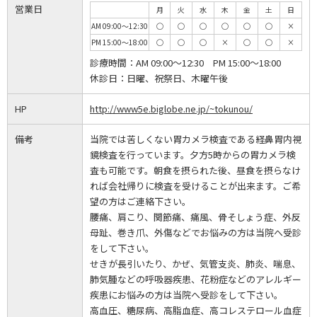
営業日
月
火
水
木
金
土
日
AM 09:00～12:30
◯
◯
◯
◯
◯
◯
×
PM 15:00～18:00
◯
◯
◯
×
◯
◯
×
診療時間：
AM 09:00～12:30 PM 15:00～18:00
休診日：
日曜、祝祭日、木曜午後
HP
http://www5e.biglobe.ne.jp/~tokunou/
備考
当院では苦しくない胃カメラ検査である経鼻胃内視
鏡検査を行っています。夕方5時からの胃カメラ検
査も可能です。朝食を摂られた後、昼食を摂らなけ
れば会社帰りに検査を受けることが出来ます。ご希
望の方はご連絡下さい。
腰痛、肩こり、関節痛、痛風、骨そしょう症、外反
母趾、巻き爪、外傷などでお悩みの方は当院へ受診
をして下さい。
せきが長引いたり、かぜ、気管支炎、肺炎、喘息、
肺気腫などの呼吸器疾患、花粉症などのアレルギー
疾患にお悩みの方は当院へ受診をして下さい。
高血圧、糖尿病、高脂血症、高コレステロール血症