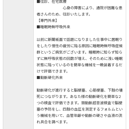
■往診、在宅医療
心身の障害により、通院が困難な患
者さんのため、往診いたします。
【専門外来】
■睡眠時無呼吸外来
以前に新聞紙面で話題になりました仕事中に居眠り
をしたり慢性の疲労に陥る原因に睡眠時無呼吸症候
群というご病気がございます。睡眠時に知らず知ら
ずに無呼吸状態の回数が増え、そのために浅い睡眠
状態に陥っているのを簡単な機械を一晩装着するだ
けで評価できます。
■動脈硬化外来
動脈硬化が進行すると脳梗塞、心筋梗塞、下肢の壊
死につながります。あなた様の動脈硬化を簡単な2
つの検査で評価できます。頚動脈超音波検査で脳梗
塞の予防をし、四肢の血圧を測定するフォルムとい
う機械を用いて、血管年齢や動脈の硬さや血液の流
れ具合を調べます。