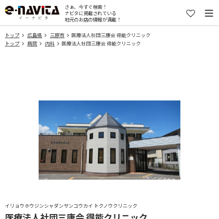
さぁ、今すぐ検索！
ナビタに掲載されている
地元のお店の情報が満載！
トップ
広島県
三原市
医療法人社団三康会 得能クリニック
トップ
病院
内科
医療法人社団三康会 得能クリニック
イリョウホウジンシャダンサンコウカイ トクノウクリニック
医療法人社団三康会 得能クリニック