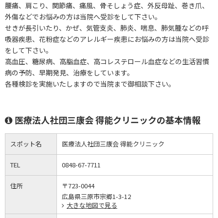
腰痛、肩こり、関節痛、痛風、骨そしょう症、外反母趾、巻き爪、
外傷などでお悩みの方は当院へ受診をして下さい。
せきが長引いたり、かぜ、気管支炎、肺炎、喘息、肺気腫などの呼
吸器疾患、花粉症などのアレルギー疾患にお悩みの方は当院へ受診
をして下さい。
高血圧、糖尿病、高脂血症、高コレステロール血症などの生活習慣
病の予防、早期発見、治療をしています。
各種検診を実施いたしますので当院まで御相談下さい。
医療法人社団三康会 得能クリニックの基本情報
スポット名
医療法人社団三康会 得能クリニック
TEL
0848-67-7711
住所
〒723-0044
広島県三原市宗郷1-3-12
大きな地図で見る