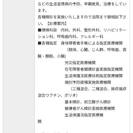
などの生活習慣病の予防、早期発見、治療をしてい
ます。
各種検診を実施いたしますので当院まで御相談下さ
い。【診療案内】
■標榜科目 内科、外科、整形外科、リハビリテー
ション科、呼吸器内科、アレルギー科
■各種指定 身体障害者手帳による指定医療機関
（肢体、心臓、じん肺、呼吸器、直
腸・膀胱、小腸)
労災指定医療機関
在宅障害者健康診査実施指定機関
生活保護法医療扶助指定医療機関
個別予防接種実施医療機関
（三種混合、二種混合、麻疹風疹
混合ワクチン、ポリオ）
基本検診、前立腺がん検診
被爆者がん検診実施医療機関
生活保護法指定医療機
関