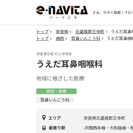
さぁ、今すぐ検索！
ナビ
トップ
奈良県
北葛城郡王寺町
うえだ耳鼻
トップ
病院
耳鼻いんこう科
うえだ耳鼻咽
ウエダジビインコウカ
うえだ耳鼻咽喉科
地域に根ざした医療
病院・医療
耳鼻いんこう科
エリア
奈良県北葛城郡王寺町
最寄り駅
JR関西本線・大和路線・和