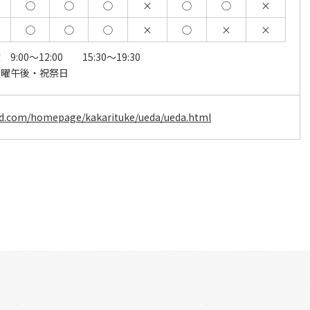
◯
◯
◯
×
◯
◯
×
◯
◯
◯
×
◯
×
×
9:00～12:00 15:30～19:30
土曜午後・祝祭日
ed.com/homepage/kakarituke/ueda/ueda.html