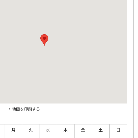
地図を印刷する
月
火
水
木
金
土
日