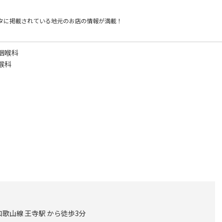
タに掲載されている
地元のお店の情報が満載！
咽喉科
喉科
歌山線 王寺駅 から徒歩3分