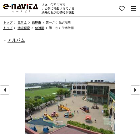
さぁ、今すぐ検索！
ナビタに掲載されている
地元のお店の情報が満載！
トップ
三重県
鈴鹿市
第一さくら幼稚園
トップ
幼児保育
幼稚園
第一さくら幼稚園
アルバム