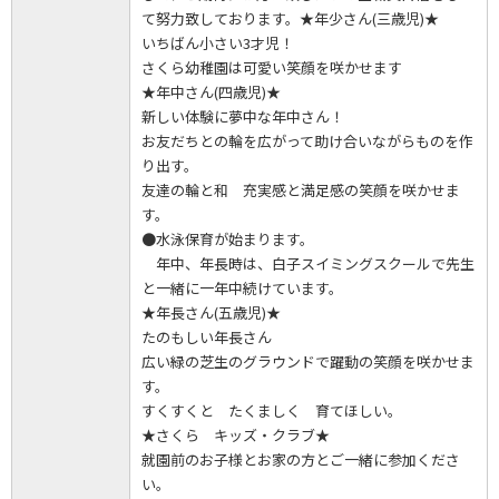
て努力致しております。★年少さん(三歳児)★
いちばん小さい3才児！
さくら幼稚園は可愛い笑顔を咲かせます
★年中さん(四歳児)★
新しい体験に夢中な年中さん！
お友だちとの輪を広がって助け合いながらものを作
り出す。
友達の輪と和 充実感と満足感の笑顔を咲かせま
す。
●水泳保育が始まります。
年中、年長時は、白子スイミングスクールで先生
と一緒に一年中続けています。
★年長さん(五歳児)★
たのもしい年長さん
広い緑の芝生のグラウンドで躍動の笑顔を咲かせま
す。
すくすくと たくましく 育てほしい。
★さくら キッズ・クラブ★
就園前のお子様とお家の方とご一緒に参加くださ
い。