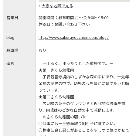
大きな地図で見る
営業日
開園時間：
教育時間 月～金 9:00～15:00
休園日：
お問い合わせ下さい
blog
http://www.sakurayouchien.com/blog/
駐車場
あり
備考
―明るく、ゆったりとした環境です。－
★第一さくら幼稚園
子安観音寺境内のしずかな森の中にあり、一先年
余年の歴史の中で、幼児の心を豊かに育てたいと願
っています。
★第二さくら幼稚園
広い緑の芝生のグラウンドと近代的な設備を誇
り、園児はのどかな自然の中で活動します。
≪さくら幼稚園の願い≫
○何事にも一生懸命取り組む子に育てたい。
○物事に良し悪しがあることを少しずつ気づかせて