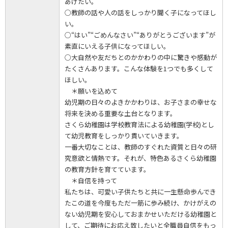
あげたい。
○教師の話や人の話をしっかり聞く子になってほし
い。
○“はい”“ごめんなさい”“ありがとうございます”が
素直にいえる子供になってほしい。
○大自然や友だちとのかかわりの中に驚きや感動が
たくさんあります。こんな体験を1つでも多くして
ほしい。
＊願いを込めて
幼児期の日々のよきかかわりは、お子さまの幸せな
将来を決める重要な土台となります。
さくら幼稚園は学校教育法による幼稚園(学校)とし
て幼児教育をしっかり貫いていきます。
一番大切なことは、教師のすぐれた資質と日々の研
究意欲と情熱です。それが、特色あるさくら幼稚園
の教育方針を育てています。
＊自信を持って
私たちは、可愛い子供たちと共に一生懸命歩んでき
たこの道を今度もただ一筋に歩み続け、かけがえの
ない幼児期を安心しておまかせいただける幼稚園と
して、ご期待にお応え致したいと全職員自信をもっ