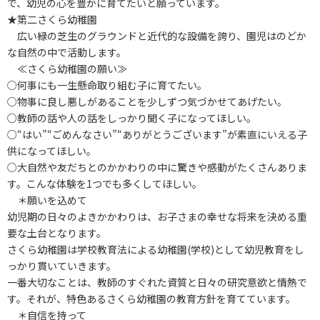
で、幼児の心を豊かに育てたいと願っています。
★第二さくら幼稚園
広い緑の芝生のグラウンドと近代的な設備を誇り、園児はのどか
な自然の中で活動します。
≪さくら幼稚園の願い≫
○何事にも一生懸命取り組む子に育てたい。
○物事に良し悪しがあることを少しずつ気づかせてあげたい。
○教師の話や人の話をしっかり聞く子になってほしい。
○“はい”“ごめんなさい”“ありがとうございます”が素直にいえる子
供になってほしい。
○大自然や友だちとのかかわりの中に驚きや感動がたくさんありま
す。こんな体験を1つでも多くしてほしい。
＊願いを込めて
幼児期の日々のよきかかわりは、お子さまの幸せな将来を決める重
要な土台となります。
さくら幼稚園は学校教育法による幼稚園(学校)として幼児教育をし
っかり貫いていきます。
一番大切なことは、教師のすぐれた資質と日々の研究意欲と情熱で
す。それが、特色あるさくら幼稚園の教育方針を育てています。
＊自信を持って