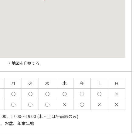
地図を印刷する
月
火
水
木
金
土
日
◯
◯
◯
◯
◯
◯
×
◯
◯
◯
×
◯
×
×
12:00、17:00～19:00 (木・土は午前診のみ)
日、お盆、年末年始