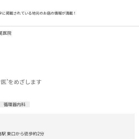
タに掲載されている
地元のお店の情報が満載！
尾医院
医’をめざします
循環器内科
路駅 東口から徒歩約2分