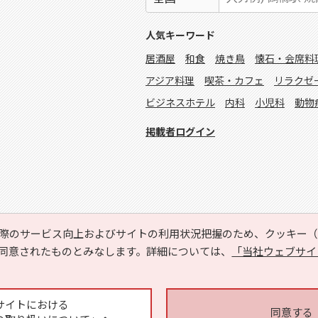
人気キーワード
居酒屋
和食
焼き鳥
懐石・会席料
アジア料理
喫茶・カフェ
リラクゼ
ビジネスホテル
内科
小児科
動物
掲載者ログイン
際のサービス向上およびサイトの利用状況把握のため、クッキー（C
同意されたものとみなします。詳細については、
「当社ウェブサイ
Copyright © HYOJITO.Co.,Ltd. All Rights Reserved.
サイトにおける
同意する