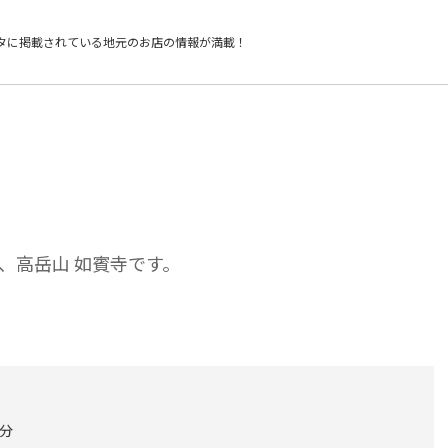
タに掲載されている
地元のお店の情報が満載！
、高岳山 如賓寺です。
0分