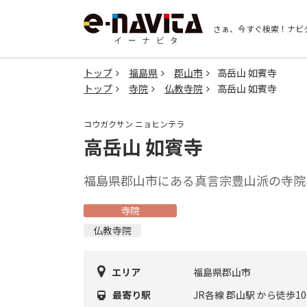
さぁ、今すぐ検索！
ナビ
トップ
福島県
郡山市
高岳山 如賓寺
トップ
寺院
仏教寺院
高岳山 如賓寺
コウガクサン ニョヒンテラ
高岳山 如賓寺
福島県郡山市にある真言宗豊山派の寺院
寺院
仏教寺院
エリア
福島県郡山市
最寄り駅
JR各線 郡山駅 から徒歩1