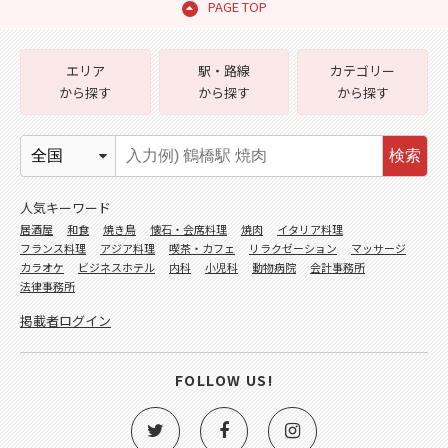
PAGE TOP
エリア
駅・路線
カテゴリー
から探す
から探す
から探す
検索
人気キーワード
居酒屋
和食
焼き鳥
懐石・会席料理
焼肉
イタリア料理
フランス料理
アジア料理
喫茶・カフェ
リラクゼーション
マッサージ
カラオケ
ビジネスホテル
内科
小児科
動物病院
会計事務所
法律事務所
掲載者ログイン
FOLLOW US!