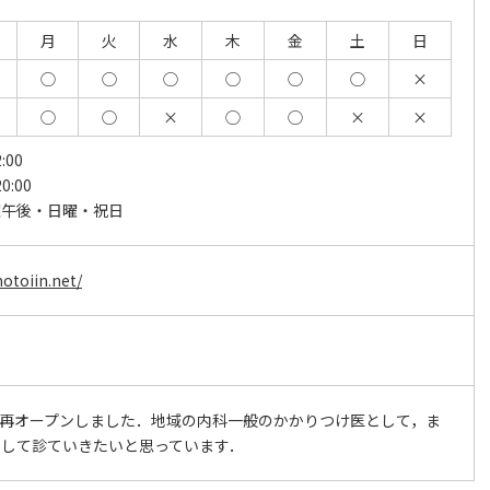
月
火
水
木
金
土
日
◯
◯
◯
◯
◯
◯
×
◯
◯
×
◯
◯
×
×
:00
0:00
曜午後・日曜・祝日
otoiin.net/
日，再オープンしました．地域の内科一般のかかりつけ医として，ま
として診ていきたいと思っています．