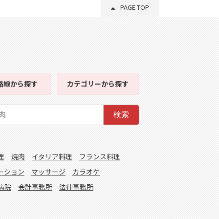
PAGE TOP
路線
から探す
カテゴリー
から探す
検索
理
焼肉
イタリア料理
フランス料理
ーション
マッサージ
カラオケ
病院
会計事務所
法律事務所