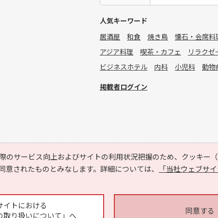
人気キーワード
居酒屋
和食
焼き鳥
懐石・会席料
アジア料理
喫茶・カフェ
リラクゼ
ビジネスホテル
内科
小児科
動物
掲載者ログイン
際のサービス向上およびサイトの利用状況把握のため、クッキー（C
同意されたものとみなします。詳細については、
「当社ウェブサイ
Copyright © HYOJITO.Co.,Ltd. All Rights Reserved.
サイトにおける
同意する
の取り扱いについて」へ