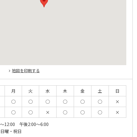
地図を印刷する
月
火
水
木
金
土
日
◯
◯
◯
◯
◯
◯
×
◯
◯
×
◯
◯
◯
×
～12:00 午後2:00～6:00
・日曜・祝日