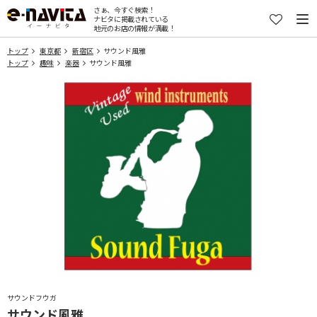
さぁ、今すぐ検索！
ナビタに掲載されている
地元のお店の情報が満載！
トップ
東京都
新宿区
サウンド風雅
トップ
趣味
楽器
サウンド風雅
サウンドフウガ
サウンド風雅