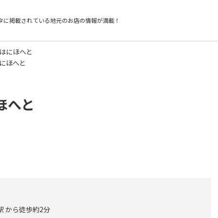
タに掲載されている
地元のお店の情報が満載！
ろはにほへと
はにほへと
ほへと
駅 から徒歩約2分