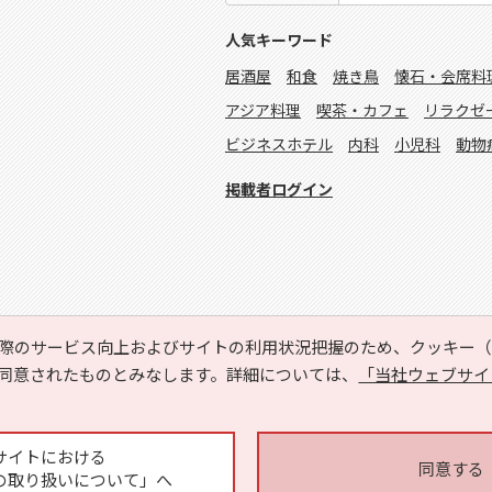
人気キーワード
居酒屋
和食
焼き鳥
懐石・会席料
アジア料理
喫茶・カフェ
リラクゼ
ビジネスホテル
内科
小児科
動物
掲載者ログイン
際のサービス向上およびサイトの利用状況把握のため、クッキー（C
同意されたものとみなします。詳細については、
「当社ウェブサイ
Copyright © HYOJITO.Co.,Ltd. All Rights Reserved.
サイトにおける
同意する
の取り扱いについて」へ