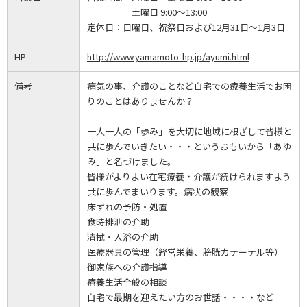
土曜日 9:00～13:00
定休日：
日曜日、祝祭日および12月31日～1月3日
HP
http://www.yamamoto-hp.jp/ayumi.html
備考
病気の事、介護のことなど自宅での療養生活でお困
りのことはありませんか？
一人一人の「歩み」を大切に地域に根ざして皆様と
共に歩んでいきたい・・・というおもいから「あゆ
み」と名づけました。
皆様がよりよい在宅療養・介護が続けられますよう
共に歩んでまいります。病状の観察
床ずれの予防・処置
食時排泄の介助
清拭・入浴の介助
医療器具の管理（経営栄養、膀胱カテーテル等）
御家族への介護指導
療養生活全般の相談
自宅で最期を迎えたい方のお世話・・・・など