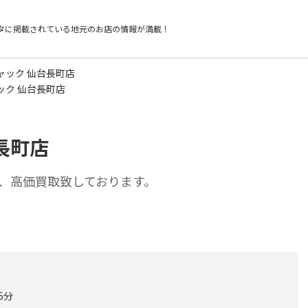
タに掲載されている
地元のお店の情報が満載！
ャック 仙台長町店
ック 仙台長町店
長町店
、高価買取致しております。
5分