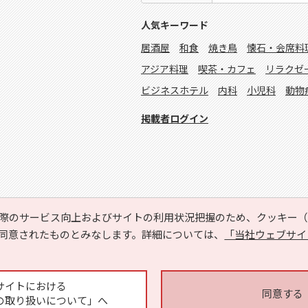
人気キーワード
居酒屋
和食
焼き鳥
懐石・会席料
アジア料理
喫茶・カフェ
リラクゼ
ビジネスホテル
内科
小児科
動物
掲載者ログイン
際のサービス向上およびサイトの利用状況把握のため、クッキー（C
同意されたものとみなします。詳細については、
「当社ウェブサイ
Copyright © HYOJITO.Co.,Ltd. All Rights Reserved.
サイトにおける
同意する
の取り扱いについて」へ