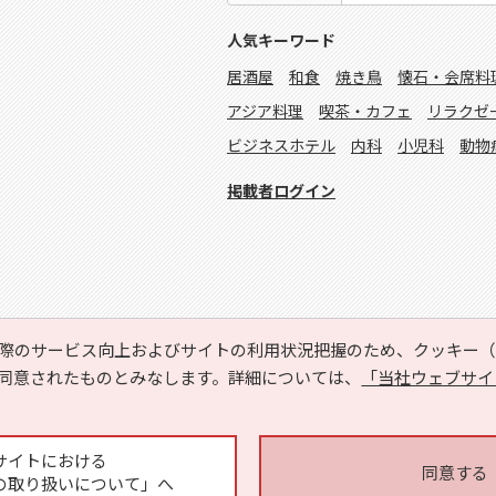
人気キーワード
居酒屋
和食
焼き鳥
懐石・会席料
アジア料理
喫茶・カフェ
リラクゼ
ビジネスホテル
内科
小児科
動物
掲載者ログイン
際のサービス向上およびサイトの利用状況把握のため、クッキー（C
同意されたものとみなします。詳細については、
「当社ウェブサイ
Copyright © HYOJITO.Co.,Ltd. All Rights Reserved.
サイトにおける
同意する
の取り扱いについて」へ