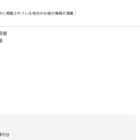
タに掲載されている
地元のお店の情報が満載！
音屋
屋
歩5分