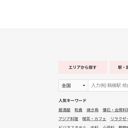
エリア
から探す
駅・
人気キーワード
居酒屋
和食
焼き鳥
懐石・会席料
アジア料理
喫茶・カフェ
リラクゼ
ビジネスホテル
内科
小児科
動物