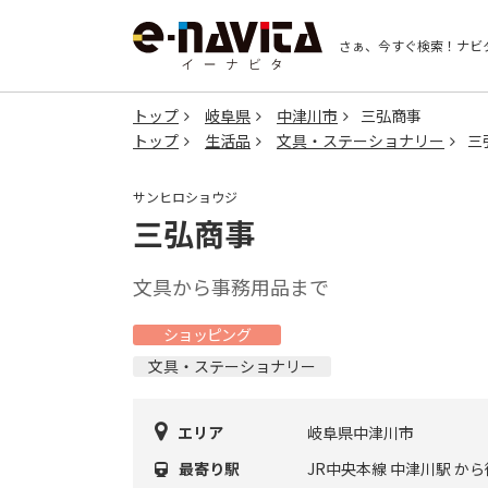
さぁ、今すぐ検索！
ナビ
トップ
岐阜県
中津川市
三弘商事
トップ
生活品
文具・ステーショナリー
三
サンヒロショウジ
三弘商事
文具から事務用品まで
ショッピング
文具・ステーショナリー
エリア
岐阜県中津川市
最寄り駅
JR中央本線 中津川駅 から