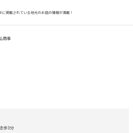
タに掲載されている
地元のお店の情報が満載！
弘商事
徒歩3分