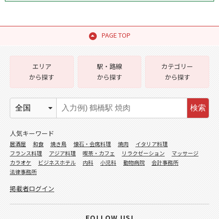
PAGE TOP
エリア
駅・路線
カテゴリー
から探す
から探す
から探す
検索
人気キーワード
居酒屋
和食
焼き鳥
懐石・会席料理
焼肉
イタリア料理
フランス料理
アジア料理
喫茶・カフェ
リラクゼーション
マッサージ
カラオケ
ビジネスホテル
内科
小児科
動物病院
会計事務所
法律事務所
掲載者ログイン
FOLLOW US!