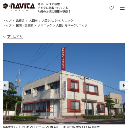
さぁ、今すぐ検索！
ナビタに掲載されている
地元のお店の情報が満載！
トップ
島根県
大田市
大田シルバークリニック
トップ
医院・診療所
クリニック
大田シルバークリニック
アルバム
国道375よりのクリニック外観。 平成25年8月1日開院。