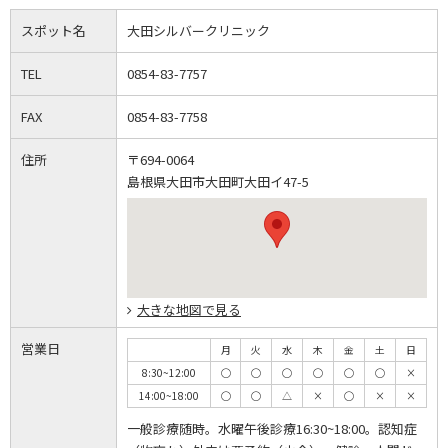
スポット名
大田シルバークリニック
TEL
0854-83-7757
FAX
0854-83-7758
住所
〒694-0064
島根県大田市大田町大田イ47-5
大きな地図で見る
営業日
月
火
水
木
金
土
日
8:30~12:00
◯
◯
◯
◯
◯
◯
×
14:00~18:00
◯
◯
△
×
◯
×
×
一般診療随時。水曜午後診療16:30~18:00。認知症