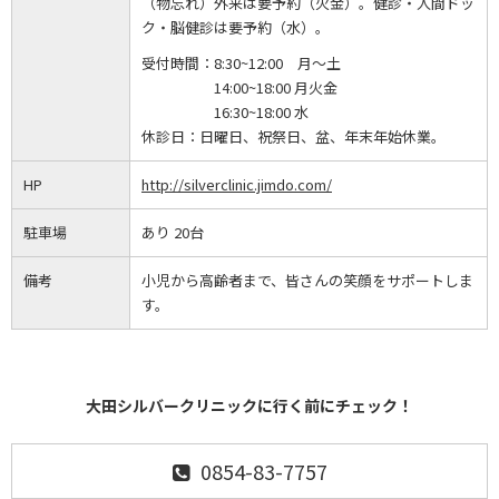
（物忘れ）外来は要予約（火金）。健診・人間ドッ
ク・脳健診は要予約（水）。
受付時間：
8:30~12:00 月～土
14:00~18:00 月火金
16:30~18:00 水
休診日：
日曜日、祝祭日、盆、年末年始休業。
HP
http://silverclinic.jimdo.com/
駐車場
あり 20台
備考
小児から高齢者まで、皆さんの笑顔をサポートしま
す。
大田シルバークリニックに行く前にチェック！
0854-83-7757