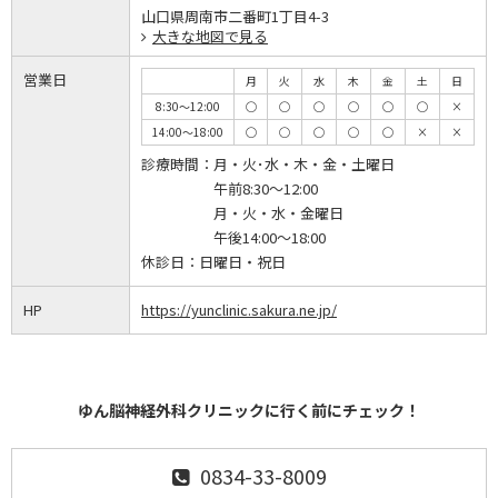
山口県周南市二番町1丁目4-3
大きな地図で見る
営業日
月
火
水
木
金
土
日
8:30～12:00
◯
◯
◯
◯
◯
◯
×
14:00～18:00
◯
◯
◯
◯
◯
×
×
診療時間：
月・火･水・木・金・土曜日
午前8:30～12:00
月・火・水・金曜日
午後14:00～18:00
休診日：
日曜日・祝日
HP
https://yunclinic.sakura.ne.jp/
ゆん脳神経外科クリニックに行く前にチェック！
0834-33-8009