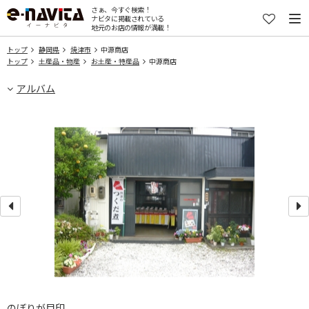
さぁ、今すぐ検索！
ナビタに掲載されている
地元のお店の情報が満載！
トップ
静岡県
焼津市
中源商店
トップ
土産品・物産
お土産・特産品
中源商店
アルバム
のぼりが目印