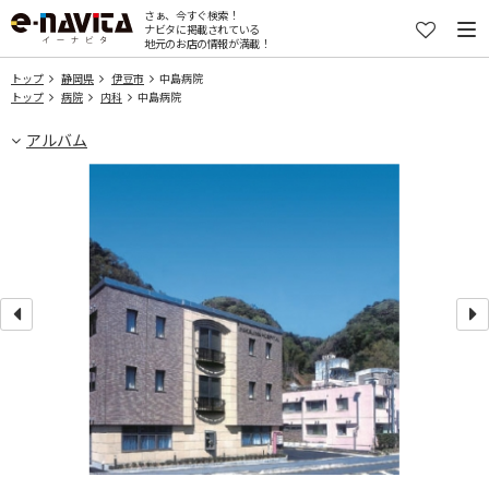
さぁ、今すぐ検索！
ナビタに掲載されている
地元のお店の情報が満載！
トップ
静岡県
伊豆市
中島病院
トップ
病院
内科
中島病院
アルバム