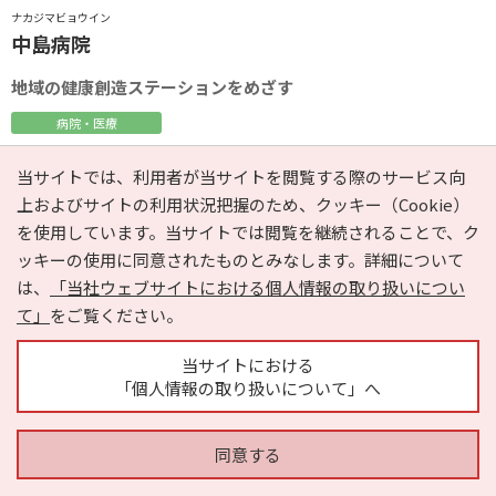
ナカジマビョウイン
中島病院
地域の健康創造ステーションをめざす
病院・医療
内科
外科
呼吸器外科
整形外科
当サイトでは、利用者が当サイトを閲覧する際のサービス向
小児科
上およびサイトの利用状況把握のため、クッキー（Cookie）
を使用しています。当サイトでは閲覧を継続されることで、ク
エリア
静岡県伊豆市
ッキーの使用に同意されたものとみなします。詳細について
最寄り駅
伊豆箱根鉄道駿豆線 修善寺駅 から車で10分
は、
「当社ウェブサイトにおける個人情報の取り扱いについ
て」
をご覧ください。
当サイトにおける
中島病院に行く前にチェック！
「個人情報の取り扱いについて」へ
0558-87-0333
同意する