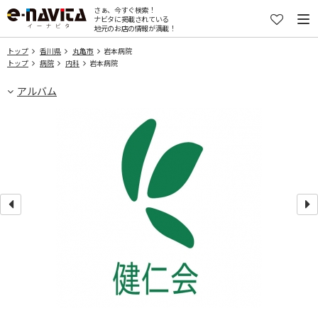
さぁ、今すぐ検索！
ナビタに掲載されている
地元のお店の情報が満載！
トップ
香川県
丸亀市
岩本病院
トップ
病院
内科
岩本病院
アルバム