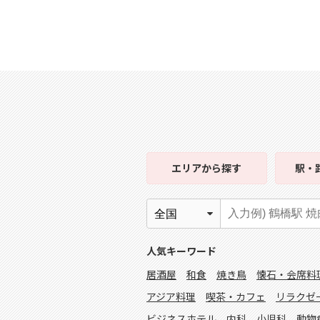
エリア
から探す
駅・
人気キーワード
居酒屋
和食
焼き鳥
懐石・会席料
アジア料理
喫茶・カフェ
リラクゼ
ビジネスホテル
内科
小児科
動物