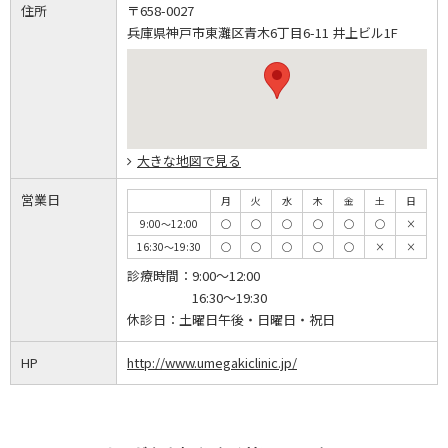
住所
〒658-0027
兵庫県神戸市東灘区青木6丁目6-11 井上ビル1F
大きな地図で見る
営業日
月
火
水
木
金
土
日
9:00～12:00
◯
◯
◯
◯
◯
◯
×
16:30～19:30
◯
◯
◯
◯
◯
×
×
診療時間：
9:00～12:00
16:30～19:30
休診日：
土曜日午後・日曜日・祝日
HP
http://www.umegakiclinic.jp/