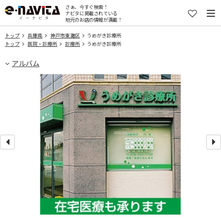
さぁ、今すぐ検索！
ナビタに掲載されている
地元のお店の情報が満載！
トップ
兵庫県
神戸市東灘区
うめがき診療所
トップ
医院・診療所
診療所
うめがき診療所
アルバム