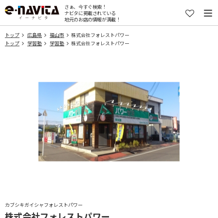
さぁ、今すぐ検索！
ナビタに掲載されている
地元のお店の情報が満載！
トップ
広島県
福山市
株式会社フォレストパワー
トップ
学習塾
学習塾
株式会社フォレストパワー
カブシキガイシャフォレストパワー
株式会社フォレストパワー