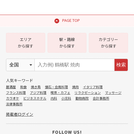
PAGE TOP
エリア
駅・路線
カテゴリー
から探す
から探す
から探す
検索
人気キーワード
居酒屋
和食
焼き鳥
懐石・会席料理
焼肉
イタリア料理
フランス料理
アジア料理
喫茶・カフェ
リラクゼーション
マッサージ
カラオケ
ビジネスホテル
内科
小児科
動物病院
会計事務所
法律事務所
掲載者ログイン
FOLLOW US!