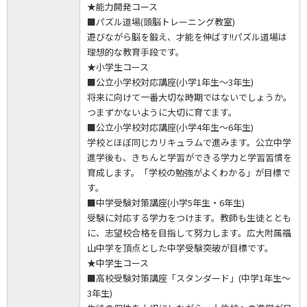
★能力開発コース
■パズル道場(頭脳トレーニング教室)
遊びながら脳を鍛え、才能を伸ばす!!パズル道場は
理想的な教育手段です。
★小学生コース
■公立小学校対応講座(小学1年生～3年生)
将来に向けて一番大切な時期ではないでしょうか。
つまずかないように大切に育てます。
■公立小学校対応講座(小学4年生～6年生)
学校とほぼ同じカリキュラムで進みます。公立中学
進学後も、きちんと学習ができる学力と学習習慣を
育成します。「学校の勉強がよくわかる」が目標で
す。
■中学受験対策講座(小学5年生・6年生)
受験に対応する学力をつけます。教師も生徒ととも
に、志望校合格を目指して努力します。広大附属福
山中学を頂点とした中学受験突破が目標です。
★中学生コース
■高校受験対策講座「スタンダード」(中学1年生～
3年生)