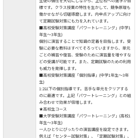
生徒の個性を大切にしながら、上位校への進学が目
標です。クラス授業の特性を生かして、競争原理も
働かせながら切磋琢磨します。内申点アップに向け
て定期試験対策にも力を入れています。
■高校受験対策講座「パワートレーニング」(中学1
年生～3年生)
個別に演習することで知識の定着を目指します。受
験に必要な教科はすべてそろっていますから、単元
ごとの補習や復習、受験のために演習量を増やすな
どの受講が可能です。また、定期試験のための利用
も威力を発揮します。
■高校受験対策講座「個別指導」(中学1年生～3年
生)
1:2以下の個別指導です。苦手な単元をクリアする
のに最適です。上記「パワートレーニング」との組
み合わせで効果が倍増します。
★高校生コース
■大学受験対策講座「パワートレーニング」(高校1
年生～3年生)
一人ひとりにぴったりの演習講座を設定できます。
例えば「センター試験対策」、「定期試験対策」、