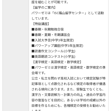
座を組むことが可能です。
【留学のご案内】
パワーゼミは「ISC福山留学センター」として活動
しています。
【特設講座】
■春期・秋期勉強合宿
■春期・夏期・冬期講習会
■入試大予言(中学3年生限定)
■パワーアップ講座(中学3年生限定)
■読書作文コンクール(小学生)
■英語朗読コンテスト(小学生)
【漢字検定・英語検定・数学検定】
■パワーゼミは漢字検定・英語検定・数学検定の準
会場です。
公立・私立を問わず高校入試において検定試験が特
記事項として点数化されるなど検定の取得者が優遇
される傾向にあります。また、受験生でなくとも、
漢字力・文章読解力・計算力の向上・過去の学習内
容の復習などを目的に、あるいは学校の成績以外の
目標を作るためにも、各種検定の受検をお勧めいた
します。