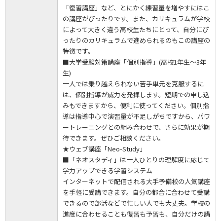
「復習講座」など、とにかく練習量を増やすにはこ
の講座がぴったりです。また、カリキュラムが学校
によって大きく違う高校生たちにとって、自分にぴ
ったりのカリキュラムで進められるのもこの講座の
特徴です。
■大学受験対策講座「個別指導」(高校1年生～3年
生)
一人では乗り越えられない苦手単元を克服するに
は、個別指導が威力を発揮します。短期での申し込
みもできますから、便利に使ってください。個別指
導は指導中心で演習量が不足しがちですから、パワ
ートレーニングとの組み合わせで、さらに効果が期
待できます。ぜひご相談ください。
★ウェブ講座「Neo-Study」
■「ネオスタディ」は一人ひとりの理解度に応じて
学力アップできる学習システム
インターネットで配信される大手予備校の人気講座
を手軽に受講できます。自分の都合に合わせて受講
できるので部活などで忙しい人でも大丈夫。学校の
進度に合わせることも復習も予習も、自分だけの講