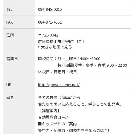
TEL
084-945-0215
FAX
084-971-4551
住所
〒721-0942
広島県福山市引野町1-17-1
大きな地図で見る
営業日
開校時間：
月～土曜日 14:00～22:00
特別期間(夏季・冬季・春季)9:00～22:00
休校日：
日曜日・祝日
HP
http://power-semi.net/
備考
全ての自信は”基本”から
君たちの思いに応えること、学ぶことの出発点。
【講座案内】
★幼児教育コース
■キッズゼミのご案内
集中力・記憶力・想像力を高めるのは今!