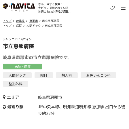
さぁ、今すぐ検索！
ナビタに掲載されている
地元のお店の情報が満載！
トップ
岐阜県
恵那市
市立恵那病院
トップ
病院
人間ドック
市立恵那病院
シリツエナビョウイン
市立恵那病院
岐阜県恵那市の市立恵那病院です。
病院・医療
人間ドック
眼科
婦人科
耳鼻いんこう科
整形外科
エリア
岐阜県恵那市
最寄り駅
JR中央本線、明知鉄道明知線 恵那駅 出口から徒
歩約22分