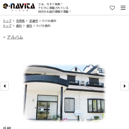
さぁ、今すぐ検索！
ナビタに掲載されている
地元のお店の情報が満載！
トップ
佐賀県
武雄市
たけお歯科
トップ
歯科
歯科
たけお歯科
アルバム
外観