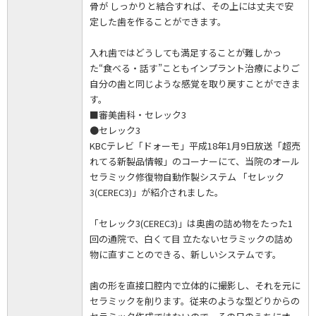
骨が しっかりと結合すれば、その上には丈夫で安
定した歯を作ることができます。
入れ歯ではどうしても満足することが難しかっ
た“食べる・話す”こともインプラント治療によりご
自分の歯と同じような感覚を取り戻すことができま
す。
■審美歯科・セレック3
●セレック3
KBCテレビ「ドォーモ」平成18年1月9日放送「超売
れてる新製品情報」のコーナーにて、当院のオール
セラミック修復物自動作製システム 「セレック
3(CEREC3)」が紹介されました。
「セレック3(CEREC3)」は奥歯の詰め物をたった1
回の通院で、白くて目 立たないセラミックの詰め
物に直すことのできる、新しいシステムです。
歯の形を直接口腔内で立体的に撮影し、それを元に
セラミックを削ります。従来のような型どりからの