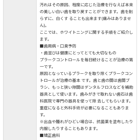
汚れはその原因、程度に応じた治療を行なえば本来
の美しい白い歯を取り戻すことができます。歯を削
らずに、白くす ることも出来ます(痛みはありませ
ん)。
ここでは、ホワイトニングに関する手順をご紹介し
ます。
■歯周病・口臭予防
・歯並びは健康にとってとても大切なもの
プラークコントロールを毎日続けることが治療の第
一です。
原因となっているプラークを取り除くプラークコン
トロールが治療の基本 です。歯と歯の間は歯間ブ
ラシ、もっと狭い隙間はデンタルフロスなどを補助
器具として使います。歯みがきで取れない歯石は歯
科医院で専門の器具を使って除 去してもらいます。
重症になると外科手術が必要になることもありま
す。
※出血や腫れがひどい場合は、抗菌薬を塗布したり
内服したりすることもあります。
■矯正歯科