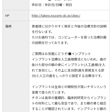
休診日：
休診日/日曜・祝日
HP
http://takeo.nozomi-dc.jp/clinic/
備考
患者様に分かりやすく現状と今後の治療方針の説明
を行ないます。
たけお歯科では、コンピューターを使った治療計画
の説明を行っております。
ご質問はお気軽にどうぞ!■インプラント
インプラント治療は人工歯根療法ともいわれ、歯の
抜けた部分の顎の骨にインプラント(人工歯根)を入
れて支柱とし、その上に支台部(歯を直接支える部
分)と人工の歯をしっかりと固定する治療法です。
インプラントは生体との親和性が高いチタンという
金属で造られています。
チタンは長年の基礎的、臨床的研究からインプラン
トの材料として最も安全であり、また顎の骨と結合
することが確認されています。インプラントと顎の