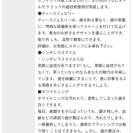
セラミック作成ではないので、その日のうちにオー
ルセラ ミックの歯冠修復物が完成します。
●ティースジュエリー
ティースジュエリーは、歯を削る事なく、歯の表面
に、特殊な接着剤を使ってストーンを付けて仕上げ
ます。貴女のお好きなデザインを選ぶことができ、
取り外 しも、当院で簡単にできます。
詳細は、お気軽にスタッフにお尋ね下さい。
●シンデレラスマイル
・シンデレラスマイルとは
笑顔に自信がありますか? もし、笑顔に自信がもて
なくて、笑っていないのならあなたの魅力は半減し
ています。 歯を綺麗にすることで、良い印象を与え
る笑顔を手にすることができるでしょう。
■ホワイトニング
ホワイトニングは汚れたり、変色してしまった歯を
白くできます。
毎日、歯磨きをがんばっていても、磨き残しや、加
齢などの原因で歯が黄ばんだり、汚れたりします。
一度着色してしまうと、通常のブラッシングでは取
り除く ことはできません。しかし、歯の黄ばみ、