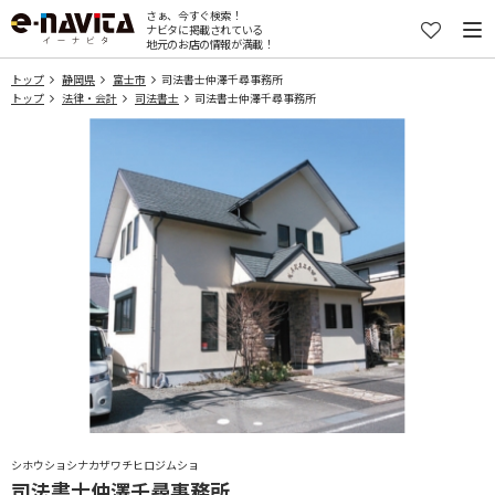
さぁ、今すぐ検索！
ナビタに掲載されている
地元のお店の情報が満載！
トップ
静岡県
富士市
司法書士仲澤千尋事務所
トップ
法律・会計
司法書士
司法書士仲澤千尋事務所
シホウショシナカザワチヒロジムショ
司法書士仲澤千尋事務所