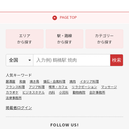
PAGE TOP
エリア
駅・路線
カテゴリー
から探す
から探す
から探す
検索
人気キーワード
居酒屋
和食
焼き鳥
懐石・会席料理
焼肉
イタリア料理
フランス料理
アジア料理
喫茶・カフェ
リラクゼーション
マッサージ
カラオケ
ビジネスホテル
内科
小児科
動物病院
会計事務所
法律事務所
掲載者ログイン
FOLLOW US!