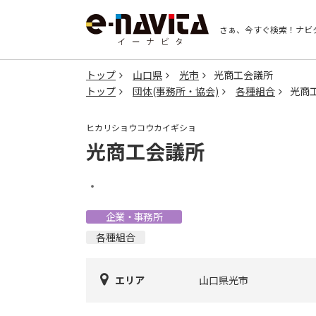
さぁ、今すぐ検索！
ナビ
トップ
山口県
光市
光商工会議所
トップ
団体(事務所・協会)
各種組合
光商
ヒカリショウコウカイギショ
光商工会議所
・
企業・事務所
各種組合
エリア
山口県光市