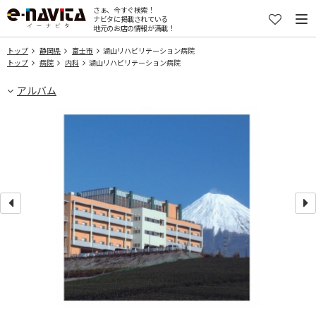
さぁ、今すぐ検索！
ナビタに掲載されている
地元のお店の情報が満載！
トップ
静岡県
富士市
湖山リハビリテーション病院
トップ
病院
内科
湖山リハビリテーション病院
アルバム