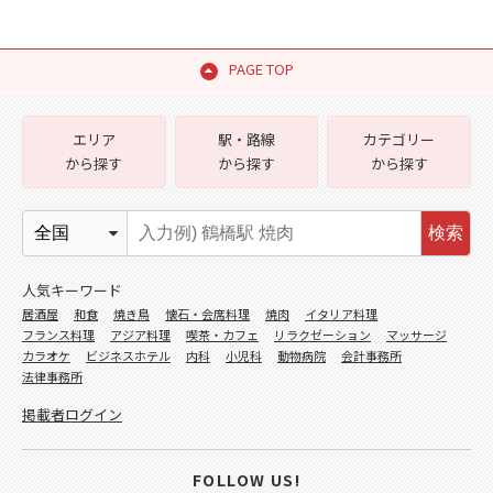
PAGE TOP
エリア
駅・路線
カテゴリー
から探す
から探す
から探す
検索
人気キーワード
居酒屋
和食
焼き鳥
懐石・会席料理
焼肉
イタリア料理
フランス料理
アジア料理
喫茶・カフェ
リラクゼーション
マッサージ
カラオケ
ビジネスホテル
内科
小児科
動物病院
会計事務所
法律事務所
掲載者ログイン
FOLLOW US!