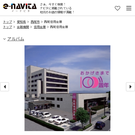
さぁ、今すぐ検索！
ナビタに掲載されている
地元のお店の情報が満載！
トップ
愛知県
西尾市
西尾信用金庫
トップ
金融機関
信用金庫
西尾信用金庫
アルバム