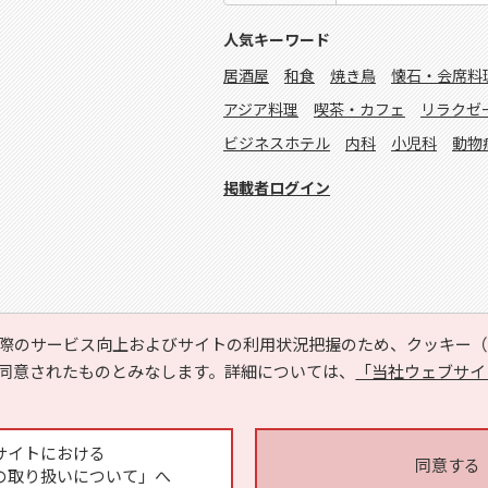
人気キーワード
居酒屋
和食
焼き鳥
懐石・会席料
アジア料理
喫茶・カフェ
リラクゼ
ビジネスホテル
内科
小児科
動物
掲載者ログイン
際のサービス向上およびサイトの利用状況把握のため、クッキー（C
同意されたものとみなします。詳細については、
「当社ウェブサイ
Copyright © HYOJITO.Co.,Ltd. All Rights Reserved.
サイトにおける
同意する
の取り扱いについて」へ