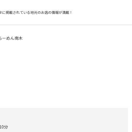
タに掲載されている
地元のお店の情報が満載！
らーめん南木
10分