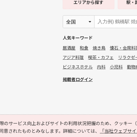
エリア
から探す
駅・
人気キーワード
居酒屋
和食
焼き鳥
懐石・会席料
アジア料理
喫茶・カフェ
リラクゼ
ビジネスホテル
内科
小児科
動物
掲載者ログイン
際のサービス向上およびサイトの利用状況把握のため、クッキー（C
同意されたものとみなします。詳細については、
「当社ウェブサイ
Copyright © HYOJITO.Co.,Ltd. All Rights Reserved.