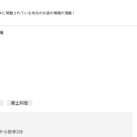
タに掲載されている
地元のお店の情報が満載！
庵
郷土料理
口から徒歩2分