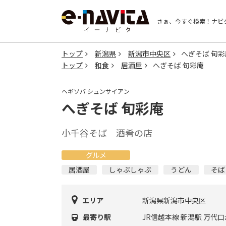
さぁ、今すぐ検索！
ナビ
トップ
新潟県
新潟市中央区
へぎそば 旬彩
トップ
和食
居酒屋
へぎそば 旬彩庵
ヘギソバ シュンサイアン
へぎそば 旬彩庵
小千谷そば 酒肴の店
グルメ
居酒屋
しゃぶしゃぶ
うどん
そば
エリア
新潟県新潟市中央区
最寄り駅
JR信越本線 新潟駅 万代