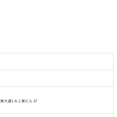
通1-6-1 東ビル 1F