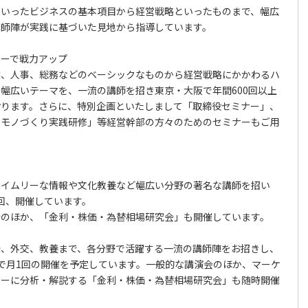
といったビジネスの基本項目から経営戦略といったものまで、幅広
講師陣が実践に基づいた見地から指導しています。
ナーで戦力アップ
業、人事、総務などのベーシックなものから経営戦略にかかわるハ
幅広いテーマを、一流の講師を招き東京・大阪で年間600回以上
おります。さらに、特別企画といたしまして「取締役セミナー」、
りモノづくり実践研修」等経営幹部の方々のためのセミナーもご用
タイムリーな情報や文化教養など幅広い分野の著名な講師を招い
回、開催しています。
会のほか、「金利・株価・為替相場研究会」も開催しています。
治、外交、教養まで、各分野で活躍する一流の講師陣をお招きし、
で月1回の開催を予定しています。一般的な講演会のほか、マーケ
リーに分析・解説する「金利・株価・為替相場研究会」も随時開催