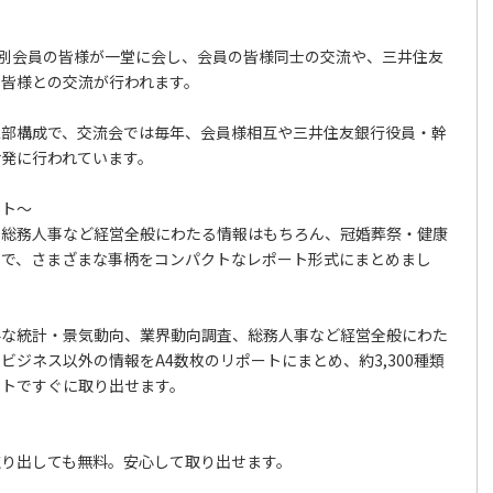
特別会員の皆様が一堂に会し、会員の皆様同士の交流や、三井住友
の皆様との交流が行われます。
二部構成で、交流会では毎年、会員様相互や三井住友銀行役員・幹
活発に行われています。
ート～
、総務人事など経営全般にわたる情報はもちろん、冠婚葬祭・健康
まで、さまざまな事柄をコンパクトなレポート形式にまとめまし
要な統計・景気動向、業界動向調査、総務人事など経営全般にわた
ビジネス以外の情報をA4数枚のリポートにまとめ、約3,300種類
ットですぐに取り出せます。
取り出しても無料。安心して取り出せます。