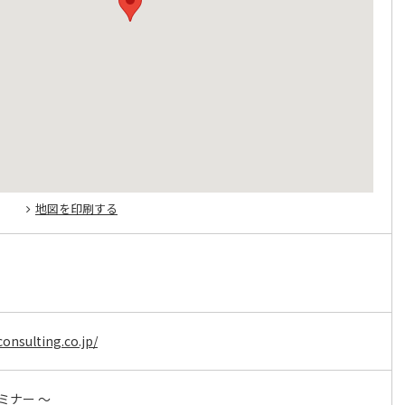
地図を印刷する
onsulting.co.jp/
ミナー ～