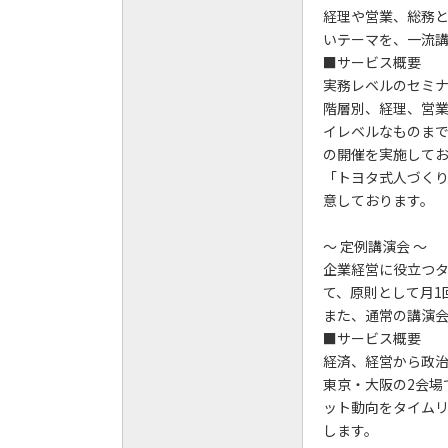
経理や営業、総務
いテーマを、一流
■サービス概要
実務レベルのセミ
階層別、経理、営
イレベルなものまで
の開催を実施して
「トヨタ式人づく
意しております。
～ 定例講演会 ～
企業経営に役立つ
て、原則として月1
また、通常の講演
■サービス概要
経済、経営から政
東京・大阪の2会場
ット動向をタイム
します。