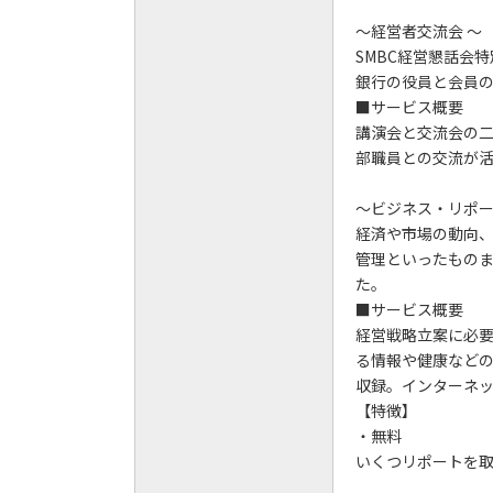
～経営者交流会 ～
SMBC経営懇話会
銀行の役員と会員
■サービス概要
講演会と交流会の
部職員との交流が
～ビジネス・リポ
経済や市場の動向
管理といったもの
た。
■サービス概要
経営戦略立案に必
る情報や健康などの
収録。インターネ
【特徴】
・無料
いくつリポートを