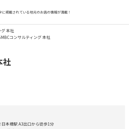
タに掲載されている
地元のお店の情報が満載！
ング 本社
SMBCコンサルティング 本社
本社
日本橋駅 A3出口から徒歩1分