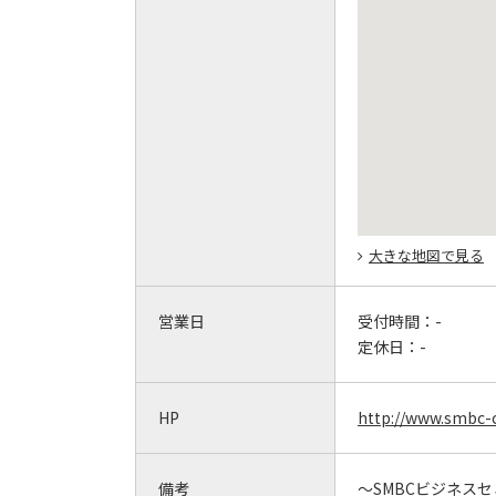
大きな地図で見る
営業日
受付時間：
-
定休日：
-
HP
http://www.smbc-c
備考
～SMBCビジネスセ