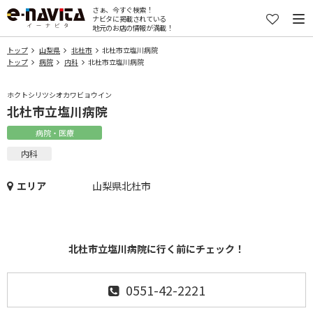
さぁ、今すぐ検索！
ナビタに掲載されている
地元のお店の情報が満載！
トップ
山梨県
北杜市
北杜市立塩川病院
トップ
病院
内科
北杜市立塩川病院
ホクトシリツシオカワビョウイン
北杜市立塩川病院
病院・医療
内科
エリア
山梨県北杜市
北杜市立塩川病院に行く前にチェック！
0551-42-2221