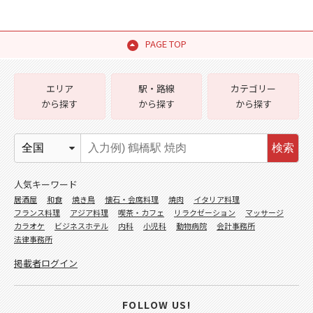
PAGE TOP
エリア
駅・路線
カテゴリー
から探す
から探す
から探す
検索
人気キーワード
居酒屋
和食
焼き鳥
懐石・会席料理
焼肉
イタリア料理
フランス料理
アジア料理
喫茶・カフェ
リラクゼーション
マッサージ
カラオケ
ビジネスホテル
内科
小児科
動物病院
会計事務所
法律事務所
掲載者ログイン
FOLLOW US!